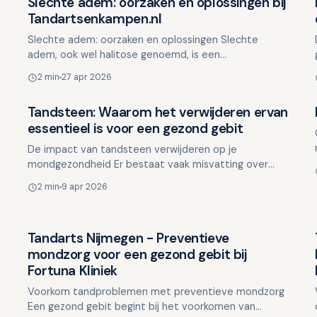
Slechte adem: oorzaken en oplossingen bij
Overig nieuws
Tandartsenkampen.nl
Slechte adem: oorzaken en oplossingen Slechte
adem, ook wel halitose genoemd, is een
geb
veelvoorkomend probleem dat vaak leidt tot
2 min
27 apr 2026
gevoelens van onzekerheid. Het …
Tandsteen: Waarom het verwijderen ervan
Overig nieuws
essentieel is voor een gezond gebit
m
De impact van tandsteen verwijderen op je
mondgezondheid Er bestaat vaak misvatting over
gebitsreiniging, waarbij mensen denken dat het alleen
2 min
9 apr 2026
draait om het sc…
Tandarts Nijmegen - Preventieve
Overig nieuws
mondzorg voor een gezond gebit bij
Fortuna Kliniek
Voorkom tandproblemen met preventieve mondzorg
Een gezond gebit begint bij het voorkomen van