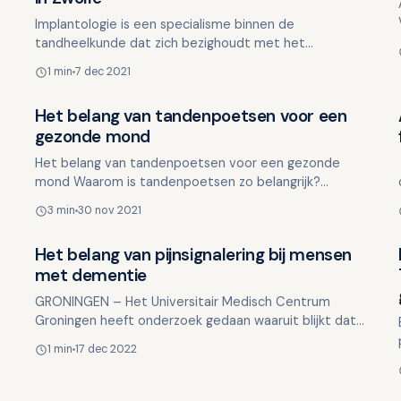
Implantologie is een specialisme binnen de
tandheelkunde dat zich bezighoudt met het
vervangen van ontbrekende tanden of kiezen door
1 min
7 dec 2021
implantaten. Een implantaat…
Het belang van tandenpoetsen voor een
Overig nieuws
gezonde mond
Het belang van tandenpoetsen voor een gezonde
mond Waarom is tandenpoetsen zo belangrijk?
Waarom zou je elke dag je tandenpoetsen? Om onze
3 min
30 nov 2021
tanden en kiezen g…
Het belang van pijnsignalering bij mensen
Overig nieuws
met dementie
GRONINGEN – Het Universitair Medisch Centrum
Groningen heeft onderzoek gedaan waaruit blijkt dat
mensen met dementie gevoeliger worden voor pijn
1 min
17 dec 2022
naarmate de s…