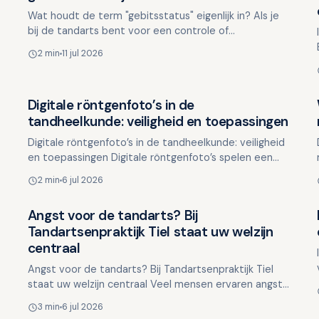
Wat houdt de term "gebitsstatus" eigenlijk in? Als je
bij de tandarts bent voor een controle of
behandeling, heb je misschien weleens gehoord dat je
2 min
11 jul 2026
gebitsstatu…
Digitale röntgenfoto’s in de
Overig nieuws
tandheelkunde: veiligheid en toepassingen
Digitale röntgenfoto’s in de tandheelkunde: veiligheid
en toepassingen Digitale röntgenfoto’s spelen een
essentiële rol in de tandheelkundige diagnostiek…
2 min
6 jul 2026
Angst voor de tandarts? Bij
Overig nieuws
Tandartsenpraktijk Tiel staat uw welzijn
centraal
Angst voor de tandarts? Bij Tandartsenpraktijk Tiel
staat uw welzijn centraal Veel mensen ervaren angst
voor een tandartsbezoek. Deze angst kan variëren
3 min
6 jul 2026
van li…