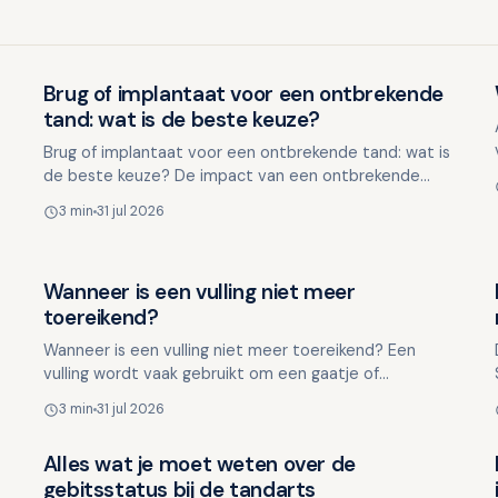
Brug of implantaat voor een ontbrekende
Overig nieuws
tand: wat is de beste keuze?
Brug of implantaat voor een ontbrekende tand: wat is
de beste keuze? De impact van een ontbrekende
tand strekt verder dan alleen esthetische zorgen. Het
3 min
31 jul 2026
kan inv…
Wanneer is een vulling niet meer
Overig nieuws
toereikend?
Wanneer is een vulling niet meer toereikend? Een
vulling wordt vaak gebruikt om een gaatje of
beschadiging in een tand of kies te herstellen.
3 min
31 jul 2026
Moderne vulmateria…
Alles wat je moet weten over de
Overig nieuws
gebitsstatus bij de tandarts