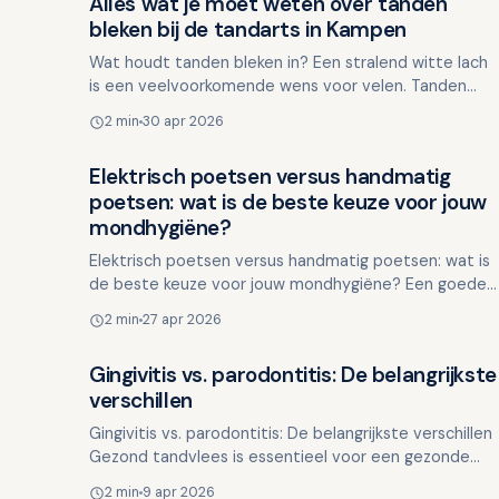
Alles wat je moet weten over tanden
Overig nieuws
bleken bij de tandarts in Kampen
Wat houdt tanden bleken in? Een stralend witte lach
is een veelvoorkomende wens voor velen. Tanden
bleken is daarom een populaire behandeling
2 min
30 apr 2026
geworden. Maar wat…
Elektrisch poetsen versus handmatig
Overig nieuws
poetsen: wat is de beste keuze voor jouw
mondhygiëne?
Elektrisch poetsen versus handmatig poetsen: wat is
de beste keuze voor jouw mondhygiëne? Een goede
mondhygiëne begint bij effectief poetsen, maar de
2 min
27 apr 2026
vraag b…
Gingivitis vs. parodontitis: De belangrijkste
Overig nieuws
verschillen
Gingivitis vs. parodontitis: De belangrijkste verschillen
Gezond tandvlees is essentieel voor een gezonde
mond. Tandvleesproblemen, zoals gingivitis en
2 min
9 apr 2026