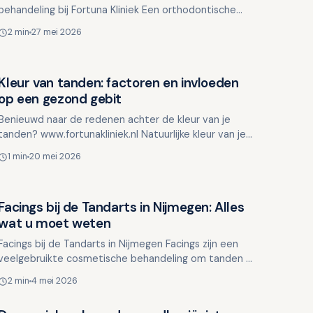
behandeling bij Fortuna Kliniek Een orthodontische
behandeling, zoals het dragen van een beugel, is van
2 min
27 mei 2026
essentieel belang…
Kleur van tanden: factoren en invloeden
Overig nieuws
op een gezond gebit
Benieuwd naar de redenen achter de kleur van je
tanden? www.fortunakliniek.nl Natuurlijke kleur van je
tanden Je tandenkleur wordt beïnvloed door
1 min
20 mei 2026
verschillende…
Facings bij de Tandarts in Nijmegen: Alles
Overig nieuws
wat u moet weten
Facings bij de Tandarts in Nijmegen Facings zijn een
veelgebruikte cosmetische behandeling om tanden er
mooier, rechter en witter uit te laten zien. Maar zijn …
2 min
4 mei 2026