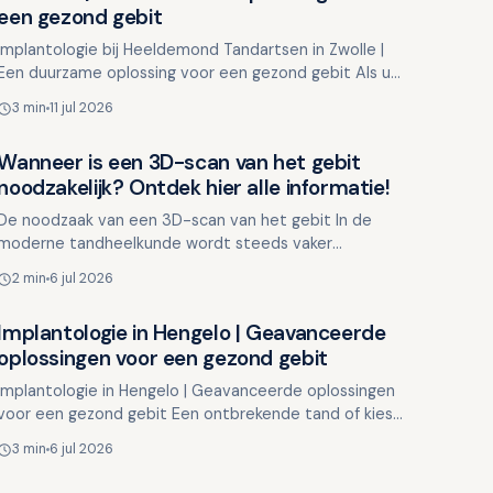
een gezond gebit
Implantologie bij Heeldemond Tandartsen in Zwolle |
Een duurzame oplossing voor een gezond gebit Als u
te maken krijgt met een ontbrekende tand of kies, kan
3 min
11 jul 2026
dit…
Wanneer is een 3D-scan van het gebit
Overig nieuws
noodzakelijk? Ontdek hier alle informatie!
De noodzaak van een 3D-scan van het gebit In de
moderne tandheelkunde wordt steeds vaker
gebruikgemaakt van geavanceerde 3D-
2 min
6 jul 2026
scantechnologie om een gedetailleerd…
Implantologie in Hengelo | Geavanceerde
Overig nieuws
oplossingen voor een gezond gebit
Implantologie in Hengelo | Geavanceerde oplossingen
voor een gezond gebit Een ontbrekende tand of kies
kan een grote impact hebben op uw dagelijks leven.
3 min
6 jul 2026
Het ka…