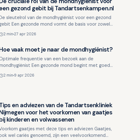
De cruciale rol van de mondhygiënist voor
Overig nieuws
een gezond gebit bij Tandartsenkampen.nl
De sleutelrol van de mondhygiënist voor een gezond
it Een gezonde mond vormt de basis voor zowel
een goede algehele gezondheid als zelfvertrouwen.
2 min
27 apr 2026
Vaak wor…
Hoe vaak moet je naar de mondhygiënist?
Overig nieuws
Optimale frequentie van een bezoek aan de
ondhygiënist Een gezonde mond begint met goede
dagelijkse zorg, maar soms is extra ondersteuning
2 min
9 apr 2026
nodig van een mond…
Tips en adviezen van de Tandartsenkliniek
Overig nieuws
Nijmegen voor het voorkomen van gaatjes
bij kinderen en volwassenen
Voorkom gaatjes met deze tips en adviezen Gaatjes,
ook wel cariës genoemd, zijn een veelvoorkomend