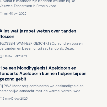
Al vanaf 6 maanden zijn kinderen welkom bij De
Veluwse Tandartsen in Ermelo voor
kindertandheelkunde. Specialist in Tandarts Veluwe.
1 min
10 okt 2025
Gezonde tanden zijn onmisba…
Alles wat je moet weten over tanden
Overig nieuws
flossen
FLOSSEN, WANNEER GESCHIKT?Op, rond en tussen
de tanden en kiezen ontstaat tandplak. Deze
tandplak moet dagelijks worden verwijderd. Doe je dit
3 min
20 okt 2021
niet dan ku…
Hoe een Mondhygienist Apeldoorn en
Overig nieuws
Tandarts Apeldoorn kunnen helpen bij een
gezond gebit
Bij PW3 Mondzorg combineren we deskundigheid en
persoonlijke aandacht met de warme, vertrouwde
sfeer van een dorpspraktijk. We maken gebruik van
3 min
15 dec 2025
moderne technie…