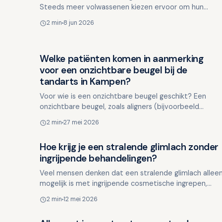
Steeds meer volwassenen kiezen ervoor om hun
gebit te laten corrigeren met een beugel. Moderne
2 min
8 jun 2026
technieken maken de …
Welke patiënten komen in aanmerking
Overig nieuws
voor een onzichtbare beugel bij de
tandarts in Kampen?
Voor wie is een onzichtbare beugel geschikt? Een
onzichtbare beugel, zoals aligners (bijvoorbeeld
Invisalign), wint steeds meer aan populariteit. Niet
2 min
27 mei 2026
alleen va…
Hoe krijg je een stralende glimlach zonder
Overig nieuws
ingrijpende behandelingen?
Veel mensen denken dat een stralende glimlach allee
mogelijk is met ingrijpende cosmetische ingrepen,
maar dat is niet altijd het geval. Door eenvoudige en
2 min
12 mei 2026
beh…