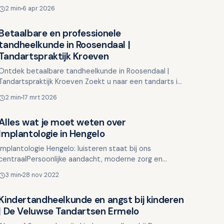
mondprobleem bij zowel kinderen als volwassenen.
2 min
6 apr 2026
Gelukkig i…
Betaalbare en professionele
Overig nieuws
tandheelkunde in Roosendaal |
Tandartspraktijk Kroeven
Ontdek betaalbare tandheelkunde in Roosendaal |
Tandartspraktijk Kroeven Zoekt u naar een tandarts in
Roosendaal waar u zich op uw gemak voelt? Bij
2 min
17 mrt 2026
Tandartspra…
Alles wat je moet weten over
Overig nieuws
Implantologie in Hengelo
Implantologie Hengelo: luisteren staat bij ons
centraalPersoonlijke aandacht, moderne zorg en
zonder wachtlijstBen je op zoek naar een Tandarts
3 min
28 nov 2022
Hengelo&nbs…
Kindertandheelkunde en angst bij kinderen
Overig nieuws
| De Veluwse Tandartsen Ermelo