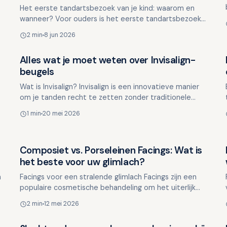
Het eerste tandartsbezoek van je kind: waarom en
wanneer? Voor ouders is het eerste tandartsbezoek
van hun kind vaak een spannend moment. De vraag
2 min
8 jun 2026
rijst: wannee…
Alles wat je moet weten over Invisalign-
Overig nieuws
beugels
Wat is Invisalign? Invisalign is een innovatieve manier
om je tanden recht te zetten zonder traditionele
slotjes en draden. In plaats daarvan maakt deze
1 min
20 mei 2026
behande…
Composiet vs. Porseleinen Facings: Wat is
Overig nieuws
het beste voor uw glimlach?
n
Facings voor een stralende glimlach Facings zijn een
populaire cosmetische behandeling om het uiterlijk
van uw tanden te verbeteren. Ze kunnen
2 min
12 mei 2026
verkleuringen ve…