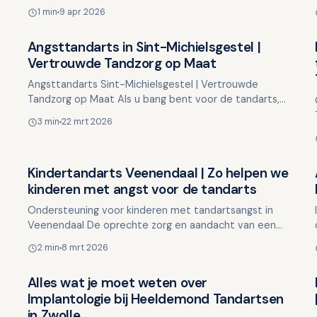
problemen, niet bij het behandelen ervan.
1 min
9 apr 2026
Preventieve mondzorg is …
Angsttandarts in Sint-Michielsgestel |
Overig nieuws
Vertrouwde Tandzorg op Maat
Angsttandarts Sint-Michielsgestel | Vertrouwde
Tandzorg op Maat Als u bang bent voor de tandarts,
bent u zeker niet alleen. Voor velen is een
3 min
22 mrt 2026
tandartsbezoek sp…
Kindertandarts Veenendaal | Zo helpen we
Overig nieuws
kinderen met angst voor de tandarts
Ondersteuning voor kinderen met tandartsangst in
Veenendaal De oprechte zorg en aandacht van een
kindertandarts zijn essentieel om angst voor
2 min
8 mrt 2026
tandartsbezoeken …
Alles wat je moet weten over
Overig nieuws
Implantologie bij Heeldemond Tandartsen
in Zwolle