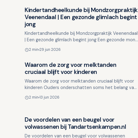
Kindertandheelkunde bij Mondzorgpraktijk
Overig nieuws
Veenendaal | Een gezonde glimlach begint
jong
Kindertandheelkunde bij Mondzorgpraktijk Veenendaal
| Een gezonde glimlach begint jong Een gezonde mond
begint al op jonge leeftijd. Het is essentieel om
2 min
29 jun 2026
kinder…
Waarom de zorg voor melktanden
Overig nieuws
cruciaal blijft voor kinderen
Waarom de zorg voor melktanden cruciaal blijft voor
kinderen Ouders onderschatten soms het belang van
melktanden, aangezien deze toch vervangen worden.
2 min
13 jun 2026
Toch spe…
De voordelen van een beugel voor
Overig nieuws
volwassenen bij Tandartsenkampen.nl
De voordelen van een beugel voor volwassenen