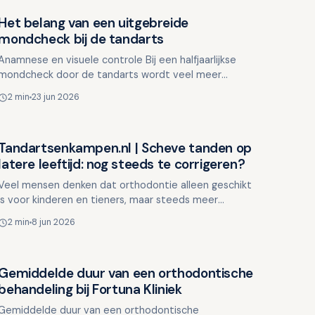
Het belang van een uitgebreide
Overig nieuws
mondcheck bij de tandarts
Anamnese en visuele controle Bij een halfjaarlijkse
mondcheck door de tandarts wordt veel meer
gedaan dan alleen het controleren op gaatjes. Tijdens
2 min
23 jun 2026
deze uitgeb…
Tandartsenkampen.nl | Scheve tanden op
Overig nieuws
latere leeftijd: nog steeds te corrigeren?
Veel mensen denken dat orthodontie alleen geschikt
is voor kinderen en tieners, maar steeds meer
volwassenen vragen zich af of ze nog iets kunnen
2 min
8 jun 2026
doen aan hun s…
Gemiddelde duur van een orthodontische
Overig nieuws
behandeling bij Fortuna Kliniek
Gemiddelde duur van een orthodontische