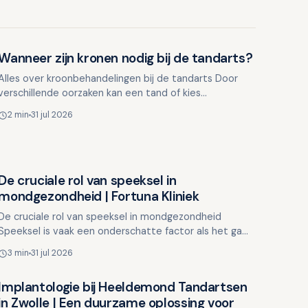
Wanneer zijn kronen nodig bij de tandarts?
Overig nieuws
Alles over kroonbehandelingen bij de tandarts Door
verschillende oorzaken kan een tand of kies
beschadigd raken, waardoor een normale vulling niet
2 min
31 jul 2026
voldoende is.…
De cruciale rol van speeksel in
Overig nieuws
mondgezondheid | Fortuna Kliniek
De cruciale rol van speeksel in mondgezondheid
Speeksel is vaak een onderschatte factor als het gaat
om de gezondheid van uw mond. Toch speelt het een
3 min
31 jul 2026
essentië…
Implantologie bij Heeldemond Tandartsen
Overig nieuws
in Zwolle | Een duurzame oplossing voor