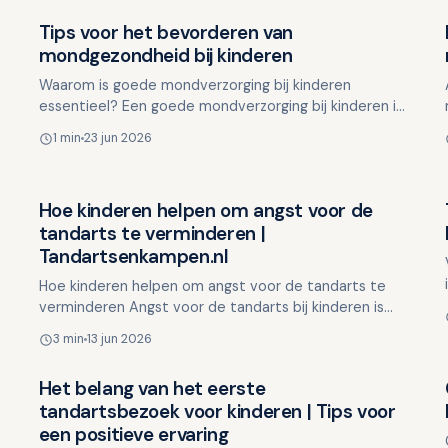
Tips voor het bevorderen van
Overig nieuws
mondgezondheid bij kinderen
Waarom is goede mondverzorging bij kinderen
essentieel? Een goede mondverzorging bij kinderen is
van groot belang, aangezien melktanden
1 min
23 jun 2026
kwetsbaarder zijn dan vo…
Hoe kinderen helpen om angst voor de
Overig nieuws
tandarts te verminderen |
Tandartsenkampen.nl
Hoe kinderen helpen om angst voor de tandarts te
verminderen Angst voor de tandarts bij kinderen is
een veelvoorkomend probleem. Het kan ontstaan
3 min
13 jun 2026
door nare erva…
Het belang van het eerste
Overig nieuws
tandartsbezoek voor kinderen | Tips voor
een positieve ervaring