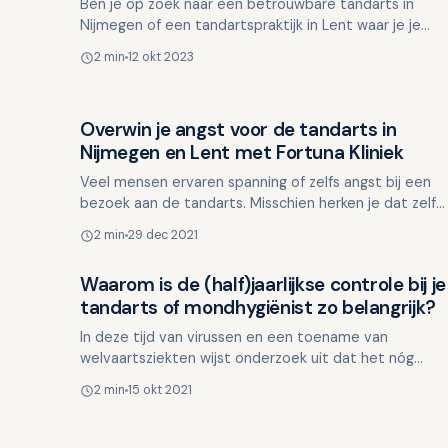
Ben je op zoek naar een betrouwbare tandarts in
Nijmegen of een tandartspraktijk in Lent waar je je
welkom en op je gemak voelt? Bij Fortuna Kliniek voor
2 min
12 okt 2023
tandhe…
Overwin je angst voor de tandarts in
Overig nieuws
Nijmegen en Lent met Fortuna Kliniek
Veel mensen ervaren spanning of zelfs angst bij een
bezoek aan de tandarts. Misschien herken je dat zelf
ook. Gelukkig is er in onze tandartspraktijk in Nijmege…
2 min
29 dec 2021
Waarom is de (half)jaarlijkse controle bij je
Overig nieuws
tandarts of mondhygiënist zo belangrijk?
In deze tijd van virussen en een toename van
welvaartsziekten wijst onderzoek uit dat het nóg
belangrijker is om je mondgezondheid goed in de
2 min
15 okt 2021
gaten te houden. …