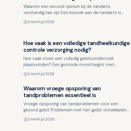
Waarom een second opinion bij de tandarts
verstandig kan zijn Een bezoek aan de tandarts is
gebaseerd op vertrouwen, maar er zijn momenten
3 min
11 jul 2026
waarop twijfel kan on…
Hoe vaak is een volledige tandheelkundige
Overig nieuws
controle verzorging nodig?
Hoe vaak moet een volledig gebitsonderzoek
plaatsvinden? Een gezonde mond begint met
regelmatige tandheelkundige controles. Echter, de
3 min
11 jul 2026
vraag blijft: hoe vaak mo…
Waarom vroege opsporing van
Overig nieuws
tandproblemen essentieel is
Vroege opsporing van tandproblemen voor een
gezond gebit Problemen met het gebit ontwikkelen
zich vaak geleidelijk en zijn in het begin nauwelijks
2 min
6 jul 2026
merkbaar. Om …