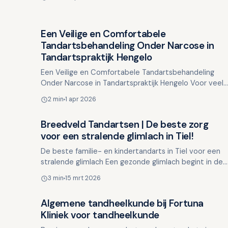
parodon…
Een Veilige en Comfortabele
Overig nieuws
Tandartsbehandeling Onder Narcose in
Tandartspraktijk Hengelo
Een Veilige en Comfortabele Tandartsbehandeling
Onder Narcose in Tandartspraktijk Hengelo Voor veel
mensen is een tandartsbezoek een bron van angst en
2 min
1 apr 2026
spanning…
Breedveld Tandartsen | De beste zorg
Overig nieuws
voor een stralende glimlach in Tiel!
De beste familie- en kindertandarts in Tiel voor een
stralende glimlach Een gezonde glimlach begint in de
kindertijd. Bij Breedveld Tandartsen streven we
3 min
15 mrt 2026
ernaa…
Algemene tandheelkunde bij Fortuna
Overig nieuws
Kliniek voor tandheelkunde