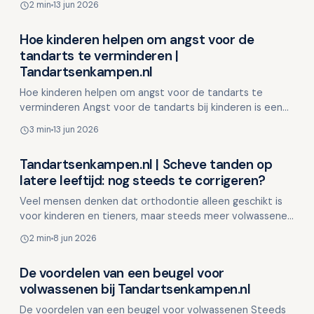
2 min
13 jun 2026
Toch spe…
Hoe kinderen helpen om angst voor de
Overig nieuws
tandarts te verminderen |
Tandartsenkampen.nl
Hoe kinderen helpen om angst voor de tandarts te
verminderen Angst voor de tandarts bij kinderen is een
veelvoorkomend probleem. Het kan ontstaan door nare
3 min
13 jun 2026
erva…
Tandartsenkampen.nl | Scheve tanden op
Overig nieuws
latere leeftijd: nog steeds te corrigeren?
Veel mensen denken dat orthodontie alleen geschikt is
voor kinderen en tieners, maar steeds meer volwassenen
vragen zich af of ze nog iets kunnen doen aan hun s…
2 min
8 jun 2026
De voordelen van een beugel voor
Overig nieuws
volwassenen bij Tandartsenkampen.nl
De voordelen van een beugel voor volwassenen Steeds