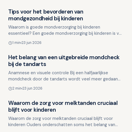
Tips voor het bevorderen van
Overig nieuws
mondgezondheid bij kinderen
Waarom is goede mondverzorging bij kinderen
essentieel? Een goede mondverzorging bij kinderen is van
groot belang, aangezien melktanden kwetsbaarder zijn
1 min
23 jun 2026
dan vo…
Het belang van een uitgebreide mondcheck
Overig nieuws
bij de tandarts
Anamnese en visuele controle Bij een halfjaarlijkse
mondcheck door de tandarts wordt veel meer gedaan
dan alleen het controleren op gaatjes. Tijdens deze
2 min
23 jun 2026
uitgeb…
Waarom de zorg voor melktanden cruciaal
Overig nieuws
blijft voor kinderen
Waarom de zorg voor melktanden cruciaal blijft voor
kinderen Ouders onderschatten soms het belang van
melktanden, aangezien deze toch vervangen worden.