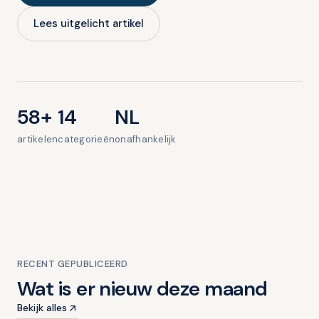
Lees uitgelicht artikel
58+
14
NL
artikelen
categorieën
onafhankelijk
UITGELICHT · OVERIG NIEUWS
Kindertandheelkunde bij
Mondzorgpraktijk Veenendaal |
Een gezonde glimlach begint jong
RECENT GEPUBLICEERD
Wat is er nieuw deze maand
2 min lezen
Bekijk alles