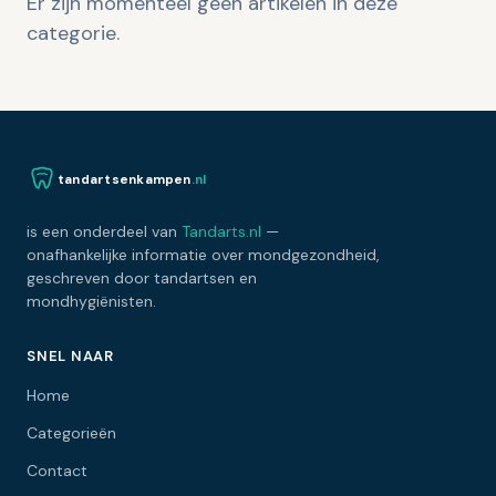
Er zijn momenteel geen artikelen in deze
categorie.
tandartsenkampen
.nl
is een onderdeel van
Tandarts.nl
—
onafhankelijke informatie over mondgezondheid,
geschreven door tandartsen en
mondhygiënisten.
SNEL NAAR
Home
Categorieën
Contact