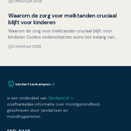
2 min
23 jun 2026
uitgeb…
Waarom de zorg voor melktanden cruciaal
Overig nieuws
blijft voor kinderen
Waarom de zorg voor melktanden cruciaal blijft voor
kinderen Ouders onderschatten soms het belang van
melktanden, aangezien deze toch vervangen worden.
2 min
13 jun 2026
Toch spe…
tandartsenkampen
.nl
is een onderdeel van
Tandarts.nl
—
onafhankelijke informatie over mondgezondheid,
geschreven door tandartsen en
mondhygiënisten.
SNEL NAAR