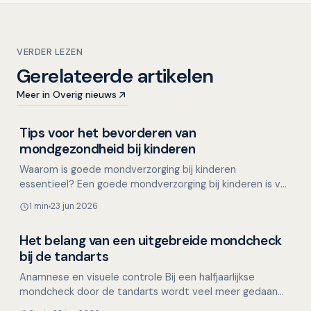
VERDER LEZEN
Gerelateerde artikelen
Meer in Overig nieuws
Tips voor het bevorderen van
Overig nieuws
mondgezondheid bij kinderen
Waarom is goede mondverzorging bij kinderen
essentieel? Een goede mondverzorging bij kinderen is van
groot belang, aangezien melktanden kwetsbaarder zijn
1 min
23 jun 2026
dan vo…
Het belang van een uitgebreide mondcheck
Overig nieuws
bij de tandarts
Anamnese en visuele controle Bij een halfjaarlijkse
mondcheck door de tandarts wordt veel meer gedaan
dan alleen het controleren op gaatjes. Tijdens deze